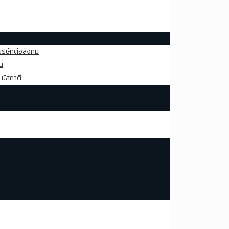
ิษัทต่อสังคม
น
มัสกาตี