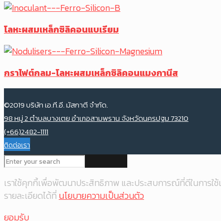
โลหะผสมเหล็กซิลิคอนแบเรียม
กราไฟต์กลม-โลหะผสมเหล็กซิลิคอนแมงกานีส
©2019 บริษัท เอ.ที.อี. มัสกาตี จำกัด.
98 หมู่ 2 ตำบลบางเตย อำเภอสามพราน จังหวัดนครปฐม 73210
(+66)2482-1111
ติดต่อเรา
เราใช้คุกกี้เพื่อพัฒนาประสิทธิภาพ และประสบการณ์ที่ดีในการใ
รายละเอียดได้ที่
นโยบายความเป็นส่วนตัว
ยอมรับ