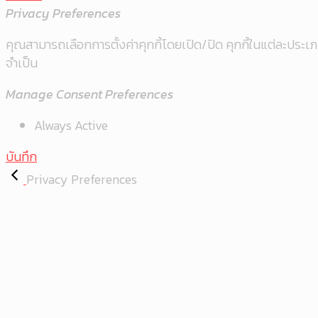
Privacy Preferences
คุณสามารถเลือกการตั้งค่าคุกกี้โดยเปิด/ปิด คุกกี้ในแต่ละประเภ
จำเป็น
Manage Consent Preferences
Always Active
บันทึก
Privacy Preferences